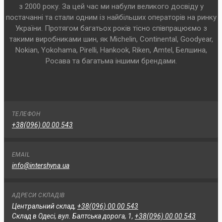
з 2000 року. За цей час ми набули великого досвіду у
постачанні та стали одним із найбільших операторів на ринку
України. Протягом багатьох років тісно співпрацюємо з
такими виробниками шин, як Michelin, Continental, Goodyear,
Nokian, Yokohama, Pirelli, Hankook, Riken, Amtel, Белшина,
Росава та багатьма іншими брендами.
ТЕЛЕФОН
+38(096) 00 00 543
EMAIL
info@intershyna.ua
АДРЕСИ СКЛАДІВ
Центральний склад,
+38(096) 00 00 543
Склад в Одесі, вул. Балтська дорога, 1,
+38(096) 00 00 543