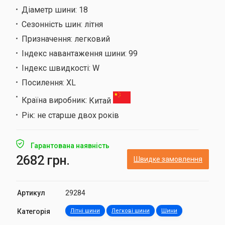
Діаметр шини:
18
Сезонність шин:
літня
Призначення:
легковий
Індекс навантаження шини:
99
Індекс швидкості:
W
Посилення:
XL
Країна виробник:
Китай
Рік:
не старше двох років
Гарантована наявність
2682 грн.
Швидке замовлення
Артикул
29284
Категорія
Літні шини
Легкові шини
Шини