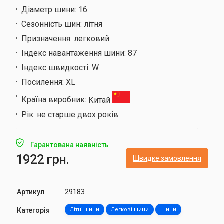
Діаметр шини:
16
Сезонність шин:
літня
Призначення:
легковий
Індекс навантаження шини:
87
Індекс швидкості:
W
Посилення:
XL
Країна виробник:
Китай
Рік:
не старше двох років
Гарантована наявність
1922 грн.
Швидке замовлення
Артикул
29183
Категорія
Літні шини
Легкові шини
Шини