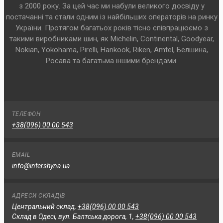
з 2000 року. За цей час ми набули великого досвіду у
постачанні та стали одним із найбільших операторів на ринку
України. Протягом багатьох років тісно співпрацюємо з
такими виробниками шин, як Michelin, Continental, Goodyear,
Nokian, Yokohama, Pirelli, Hankook, Riken, Amtel, Белшина,
Росава та багатьма іншими брендами.
ТЕЛЕФОН
+38(096) 00 00 543
EMAIL
info@intershyna.ua
АДРЕСИ СКЛАДІВ
Центральний склад,
+38(096) 00 00 543
Склад в Одесі, вул. Балтська дорога, 1,
+38(096) 00 00 543