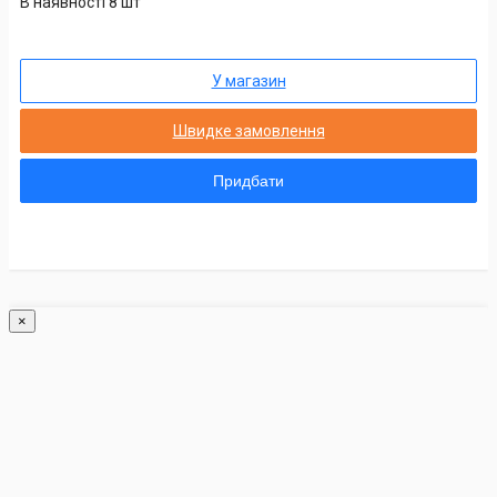
В наявності 8 шт
У магазин
Швидке замовлення
Придбати
×