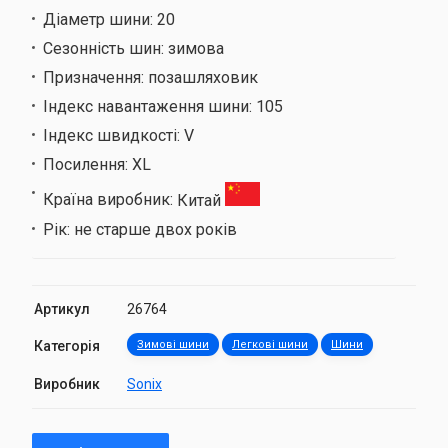
Діаметр шини:
20
Сезонність шин:
зимова
Призначення:
позашляховик
Індекс навантаження шини:
105
Індекс швидкості:
V
Посилення:
XL
Країна виробник:
Китай
Рік:
не старше двох років
Артикул
26764
Категорія
Зимові шини
Легкові шини
Шини
Виробник
Sonix