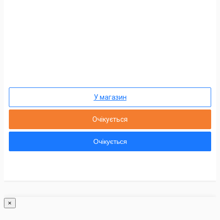
У магазин
Очікується
Очікується
×