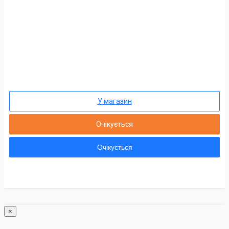
У магазин
Очікується
Очікується
×