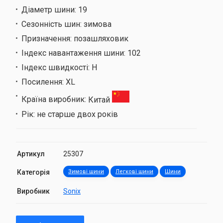
Діаметр шини:
19
Сезонність шин:
зимова
Призначення:
позашляховик
Індекс навантаження шини:
102
Індекс швидкості:
H
Посилення:
XL
Країна виробник:
Китай
Рік:
не старше двох років
Артикул
25307
Категорія
Зимові шини
Легкові шини
Шини
Виробник
Sonix