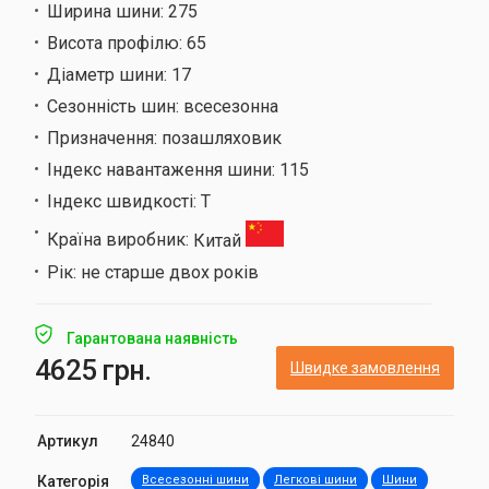
Ширина шини:
275
Висота профілю:
65
Діаметр шини:
17
Сезонність шин:
всесезонна
Призначення:
позашляховик
Індекс навантаження шини:
115
Індекс швидкості:
T
Країна виробник:
Китай
Рік:
не старше двох років
Гарантована наявність
4625 грн.
Швидке замовлення
Артикул
24840
Категорія
Всесезонні шини
Легкові шини
Шини