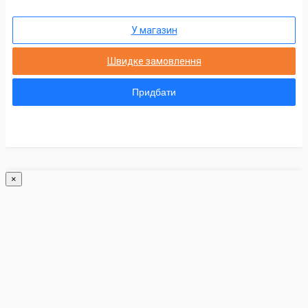
У магазин
Швидке замовлення
Придбати
×