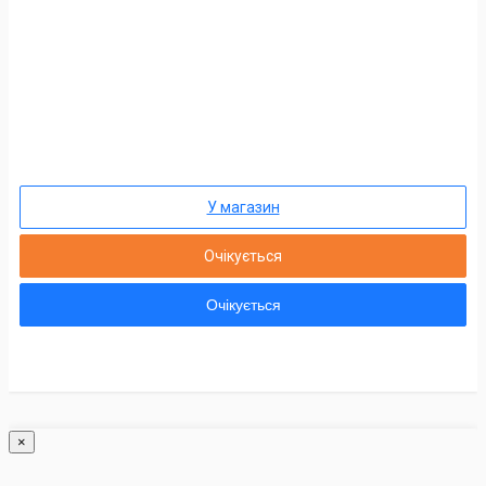
У магазин
Очікується
Очікується
×