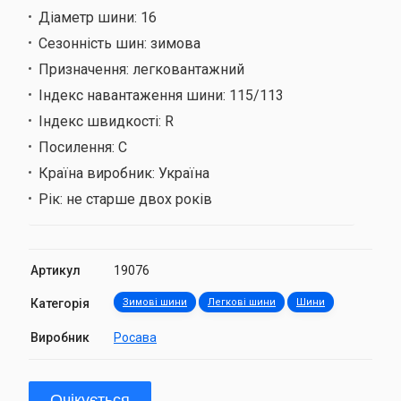
Діаметр шини:
16
Сезонність шин:
зимова
Призначення:
легковантажний
Індекс навантаження шини:
115/113
Індекс швидкості:
R
Посилення:
C
Країна виробник:
Україна
Рік:
не старше двох років
Артикул
19076
Категорія
Зимові шини
Легкові шини
Шини
Виробник
Росава
Очікується