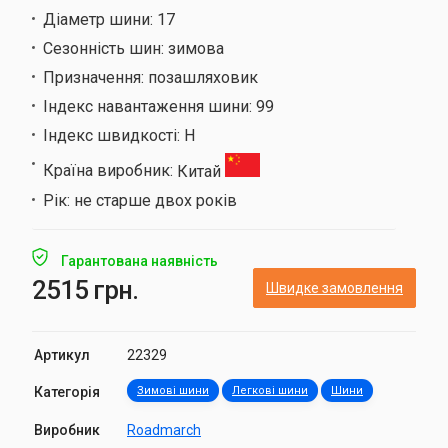
Діаметр шини:
17
Сезонність шин:
зимова
Призначення:
позашляховик
Індекс навантаження шини:
99
Індекс швидкості:
H
Країна виробник:
Китай
Рік:
не старше двох років
Гарантована наявність
2515 грн.
Швидке замовлення
Артикул
22329
Категорія
Зимові шини
Легкові шини
Шини
Виробник
Roadmarch