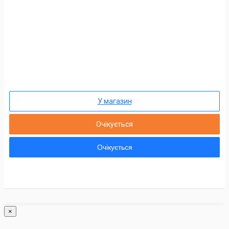
У магазин
Очікується
Очікується
×