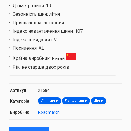
Діаметр шини:
19
Сезонність шин:
літня
Призначення:
легковий
Індекс навантаження шини:
107
Індекс швидкості:
V
Посилення:
XL
Країна виробник:
Китай
Рік:
не старше двох років
Артикул
21584
Категорія
Літні шини
Легкові шини
Шини
Виробник
Roadmarch