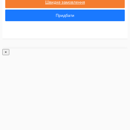
Швидке замовлення
Придбати
×