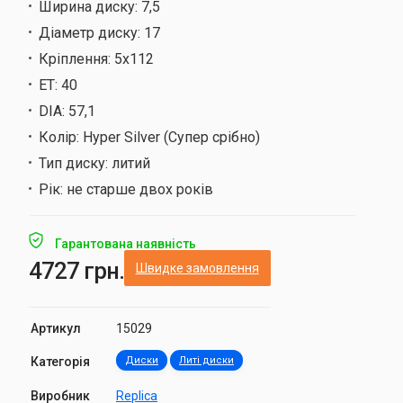
Ширина диску:
7,5
Діаметр диску:
17
Кріплення:
5х112
ET:
40
DIA:
57,1
Колір:
Hyper Silver (Супер срібно)
Тип диску:
литий
Рік:
не старше двох років
Гарантована наявність
4727 грн.
Швидке замовлення
Артикул
15029
Категорія
Диски
Литі диски
Виробник
Replica