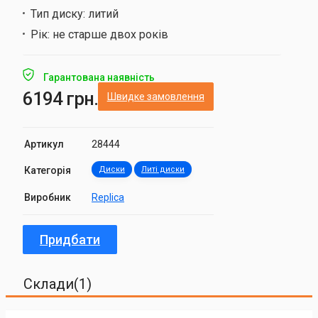
Тип диску:
литий
Рік:
не старше двох років
Гарантована наявність
6194 грн.
Швидке замовлення
Артикул
28444
Категорія
Диски
Литі диски
Виробник
Replica
Придбати
Склади(1)