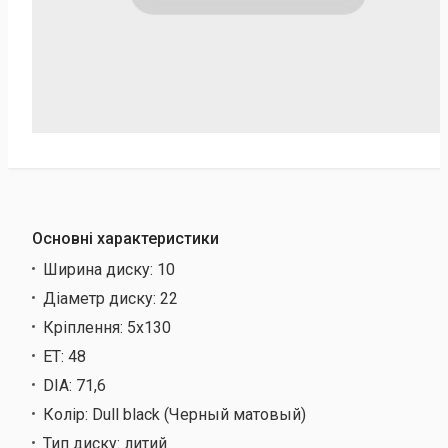
Основні характеристики
Ширина диску:
10
Діаметр диску:
22
Кріплення:
5х130
ET:
48
DIA:
71,6
Колір:
Dull black (Черный матовый)
Тип диску:
литий