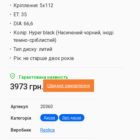
Кріплення:
5х112
ET:
35
DIA:
66,6
Колір:
Hyper black (Насичений чорний, іноді
темно-сріблистий)
Тип диску:
литий
Рік:
не старше двох років
Гарантована наявність
3973 грн.
Швидке замовлення
Артикул
20360
Категорія
Диски
Литі диски
Виробник
Replica