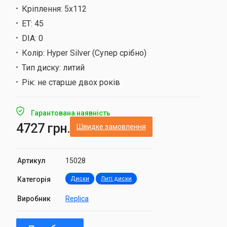
Кріплення:
5х112
ET:
45
DIA:
0
Колір:
Hyper Silver (Супер срібно)
Тип диску:
литий
Рік:
не старше двох років
Гарантована наявність
4727 грн.
Швидке замовлення
Артикул
15028
Категорія
Диски
Литі диски
Виробник
Replica