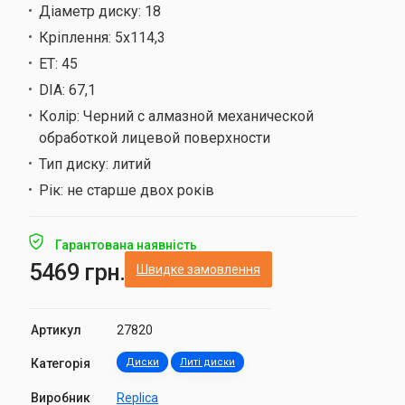
Діаметр диску:
18
Кріплення:
5х114,3
ET:
45
DIA:
67,1
Колір:
Черний с алмазной механической
обработкой лицевой поверхности
Тип диску:
литий
Рік:
не старше двох років
Гарантована наявність
5469 грн.
Швидке замовлення
Артикул
27820
Категорія
Диски
Литі диски
Виробник
Replica