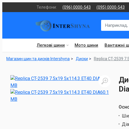
Телефони:
(096) 0000-543
(095) 0000-543
Легкові шини
Мото шини
Вантажні 
Магазин шин та дисків Intershyna
Диски
Replica CT-2539 7.
Ди
Di
Осно
Ши
Ді