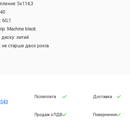
іплення:
5х114,3
40
:
60,1
ір:
Machine black
 диску:
литий
:
не старше двох років
Післяплата
Доставка
-543
Продаж з ПДВ
Повернення