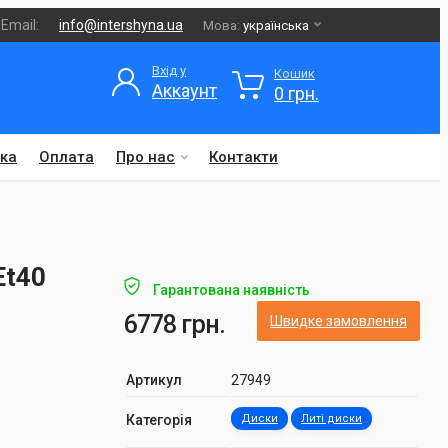
Email:
info@intershyna.ua
Мова:
українська
Вхід у
Кошик
Аккаунт
0 грн.
ка
Оплата
Про нас
Контакти
Et40
Гарантована наявність
6778 грн.
Швидке замовлення
Артикул
27949
Категорія
Диски
Литі диски