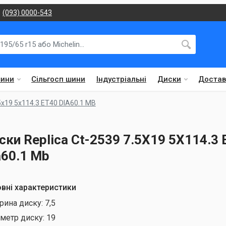
(093) 0000-543
шини
Сільгосп шини
Індустріальні
Диски
Достав
5x19 5x114.3 ET40 DIA60.1 MB
ски Replica Ct-2539 7.5X19 5X114.3 
a60.1 Mb
вні характеристики
рина диску:
7,5
аметр диску:
19