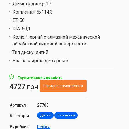
Діаметр диску:
17
Кріплення:
5х114,3
ET:
50
DIA:
60,1
Колір:
Черний с алмазной механической
обработкой лицевой поверхности
Тип диску:
литий
Рік:
не старше двох років
Гарантована наявність
4727 грн.
Швидке замовлення
Артикул
27783
Категорія
Диски
Литі диски
Виробник
Replica