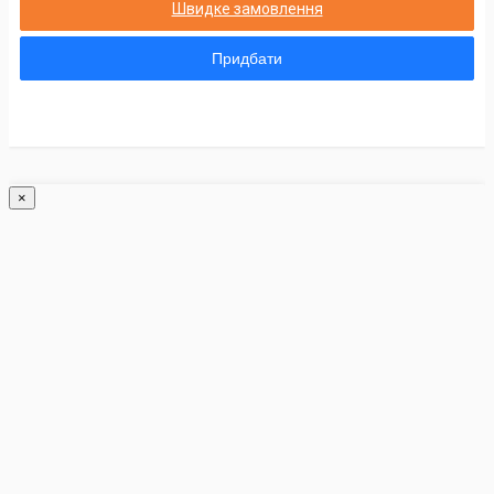
Швидке замовлення
Придбати
×