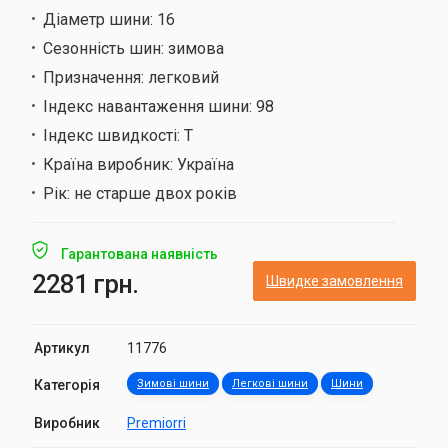
Діаметр шини:
16
Сезонність шин:
зимова
Призначення:
легковий
Індекс навантаження шини:
98
Індекс швидкості:
T
Країна виробник:
Україна
Рік:
не старше двох років
Гарантована наявність
2281 грн.
Швидке замовлення
Артикул
11776
Категорія
Зимові шини
Легкові шини
Шини
Виробник
Premiorri