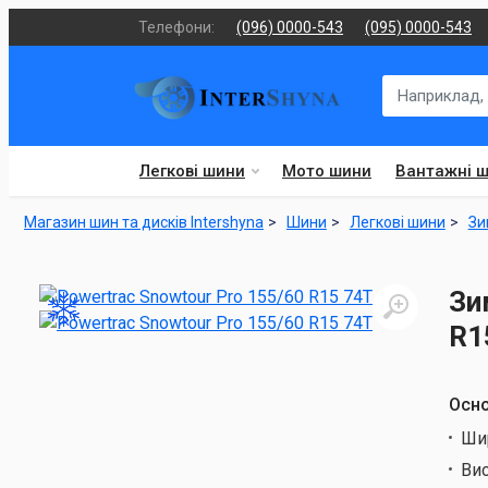
Телефони:
(096) 0000-543
(095) 0000-543
Легкові шини
Мото шини
Вантажні 
Магазин шин та дисків Intershyna
Шини
Легкові шини
Зи
Зи
R1
Осно
Ши
Ви