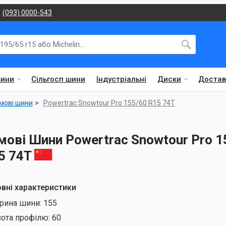
(093) 0000-543
шини
Сільгосп шини
Індустріальні
Диски
Достав
мові шини
Powertrac Snowtour Pro 155/60 R15 74T
мові Шини Powertrac Snowtour Pro 1
5 74T
вні характеристики
рина шини:
155
сота профілю:
60