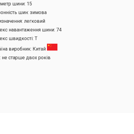
аметр шини:
15
онність шин:
зимова
изначення:
легковий
декс навантаження шини:
74
екс швидкості:
T
аїна виробник:
Китай
:
не старше двох років