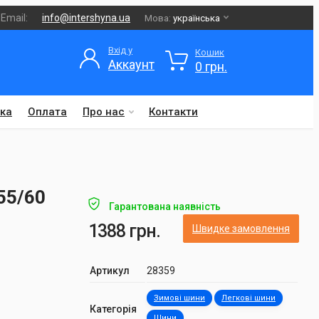
Email:
info@intershyna.ua
Мова:
українська
Вхід у
Кошик
Аккаунт
0 грн.
ка
Оплата
Про нас
Контакти
55/60
Гарантована наявність
1388 грн.
Швидке замовлення
Артикул
28359
Зимові шини
Легкові шини
Категорія
Шини