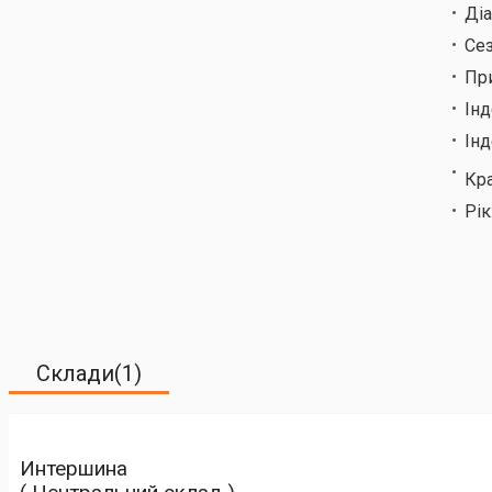
Ді
Сез
Пр
Ін
Інд
Кр
Рік
Склади(1)
Интершина