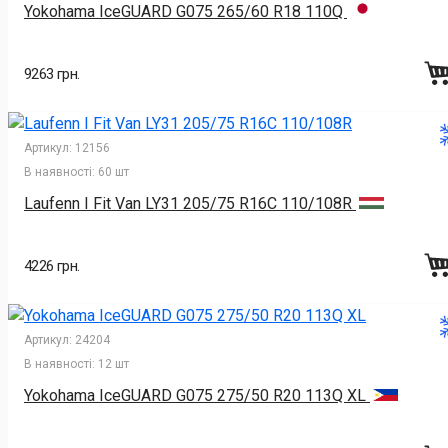
Yokohama IceGUARD G075 265/60 R18 110Q
9263 грн.
Артикул:
12156
В наявності:
60 шт
Laufenn I Fit Van LY31 205/75 R16C 110/108R
4226 грн.
Артикул:
24204
В наявності:
12 шт
Yokohama IceGUARD G075 275/50 R20 113Q XL