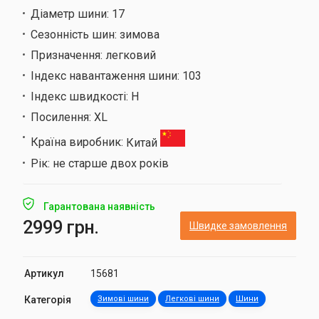
Діаметр шини:
17
Сезонність шин:
зимова
Призначення:
легковий
Індекс навантаження шини:
103
Індекс швидкості:
H
Посилення:
XL
Країна виробник:
Китай
Рік:
не старше двох років
Гарантована наявність
2999 грн.
Швидке замовлення
Артикул
15681
Категорія
Зимові шини
Легкові шини
Шини