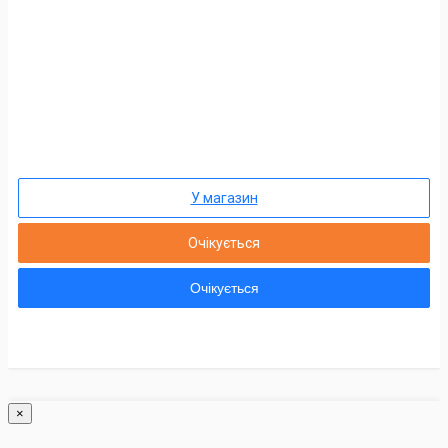
У магазин
Очікується
Очікується
×