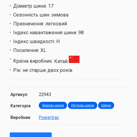
Діаметр шини:
17
Сезонність шин:
зимова
Призначення:
легковий
Індекс навантаження шини:
98
Індекс швидкості:
H
Посилення:
XL
Країна виробник:
Китай
Рік:
не старше двох років
Артикул
22943
Категорія
Зимові шини
Легкові шини
Шини
Виробник
Powertrac