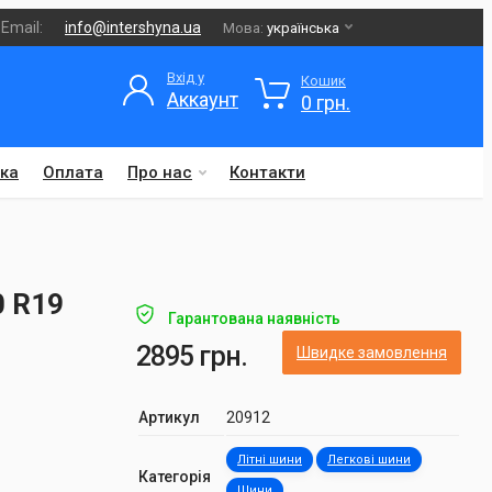
Email:
info@intershyna.ua
Мова:
українська
Вхід у
Кошик
Аккаунт
0 грн.
ка
Оплата
Про нас
Контакти
0 R19
Гарантована наявність
2895 грн.
Швидке замовлення
Артикул
20912
Літні шини
Легкові шини
Категорія
Шини