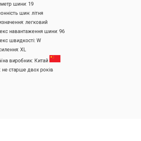
аметр шини:
19
онність шин:
літня
изначення:
легковий
декс навантаження шини:
96
екс швидкості:
W
силення:
XL
аїна виробник:
Китай
:
не старше двох років