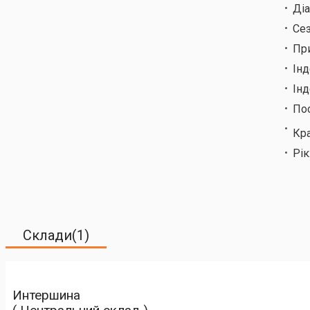
Ді
Сез
Пр
Ін
Інд
По
Кр
Рік
Склади(1)
Интершина