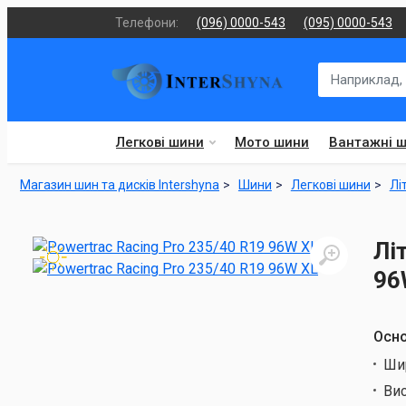
Телефони:
(096) 0000-543
(095) 0000-543
Легкові шини
Мото шини
Вантажні 
Магазин шин та дисків Intershyna
Шини
Легкові шини
Лі
Лі
96
Осно
Ши
Ви