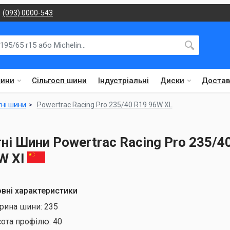
(093) 0000-543
шини
Сільгосп шини
Індустріальні
Диски
Достав
тні шини
Powertrac Racing Pro 235/40 R19 96W XL
тні Шини Powertrac Racing Pro 235/4
W Xl
вні характеристики
рина шини:
235
сота профілю:
40