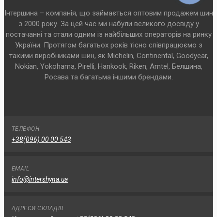
Інтершина – компанія, що займається оптовим продажем шин
з 2000 року. За цей час ми набули великого досвіду у
постачанні та стали одним із найбільших операторів на ринку
України. Протягом багатьох років тісно співпрацюємо з
такими виробниками шин, як Michelin, Continental, Goodyear,
Nokian, Yokohama, Pirelli, Hankook, Riken, Amtel, Белшина,
Росава та багатьма іншими брендами.
ТЕЛЕФОН
+38(096) 00 00 543
EMAIL
info@intershyna.ua
АДРЕСИ СКЛАДІВ