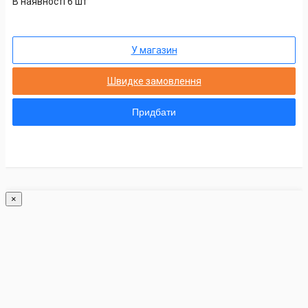
В наявності 6 шт
У магазин
Швидке замовлення
Придбати
×