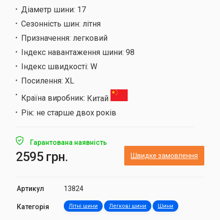
Діаметр шини:
17
Сезонність шин:
літня
Призначення:
легковий
Індекс навантаження шини:
98
Індекс швидкості:
W
Посилення:
XL
Країна виробник:
Китай
Рік:
не старше двох років
Гарантована наявність
2595 грн.
Швидке замовлення
Артикул
13824
Категорія
Літні шини
Легкові шини
Шини