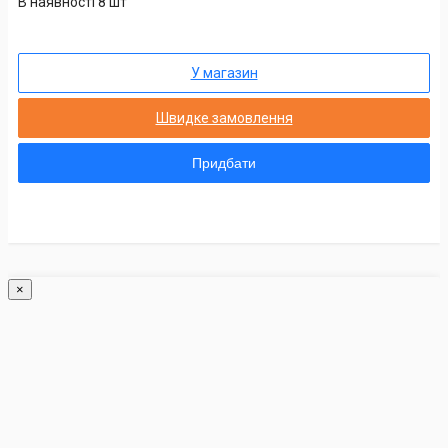
В наявності 8 шт
У магазин
Швидке замовлення
Придбати
×