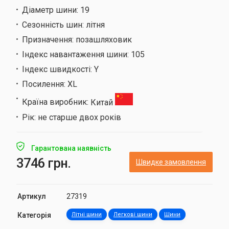
Діаметр шини:
19
Сезонність шин:
літня
Призначення:
позашляховик
Індекс навантаження шини:
105
Індекс швидкості:
Y
Посилення:
XL
Країна виробник:
Китай
Рік:
не старше двох років
Гарантована наявність
3746 грн.
Швидке замовлення
Артикул
27319
Категорія
Літні шини
Легкові шини
Шини