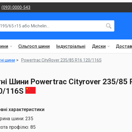
(093) 0000-543
шини
Сільгосп шини
Індустріальні
Диски
Достав
тні шини
Powertrac CityRover 235/85 R16 120/116S
тні Шини Powertrac Cityrover 235/85 
0/116S
вні характеристики
рина шини:
235
сота профілю:
85