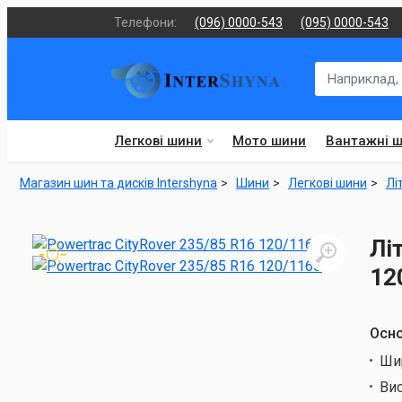
Телефони:
(096) 0000-543
(095) 0000-543
Легкові шини
Мото шини
Вантажні 
Магазин шин та дисків Intershyna
Шини
Легкові шини
Лі
Лі
12
Осно
Ши
Ви