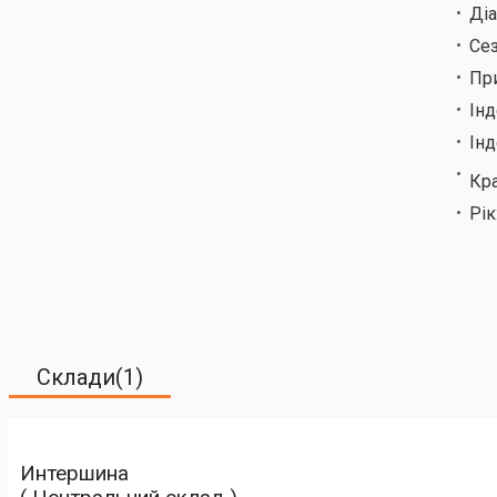
Ді
Сез
Пр
Ін
Інд
Кр
Рік
Склади(1)
Интершина