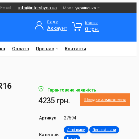
Email:
info@intershyna.ua
Мова:
українська
Вхід у
Кошик
Аккаунт
0 грн.
ка
Оплата
Про нас
Контакти
R16
Гарантована наявність
4235 грн.
Швидке замовлення
Артикул
27594
Літні шини
Легкові шини
Категорія
Шини