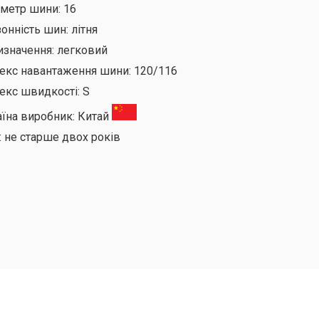
аметр шини:
16
онність шин:
літня
изначення:
легковий
декс навантаження шини:
120/116
екс швидкості:
S
аїна виробник:
Китай
:
не старше двох років