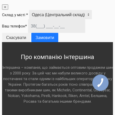
×
Склад у місті *
Ваш телефон*
Скасувати
Замовити
Про компанію Інтершина
Інтершина – компанія, що займається оптовим продажем шин
з 2000 року. За цей час ми набули великого досвіду у
постачанні та стали одним із найбільших операторів на ринку
України. Протягом багатьох років тісно співпрацюємо з
такими виробниками шин, як Michelin, Continental, Goodyear,
Nokian, Yokohama, Pirelli, Hankook, Riken, Amtel, Белшина,
Росава та багатьма іншими брендами.