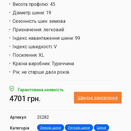
Висота профілю:
45
Діаметр шини:
19
Сезонність шин:
зимова
Призначення:
легковий
Індекс навантаження шини:
99
Індекс швидкості:
V
Посилення:
XL
Країна виробник:
Туреччина
Рік:
не старше двох років
Гарантована наявність
4701 грн.
Швидке замовлення
Артикул
25282
Категорія
Зимові шини
Легкові шини
Шини