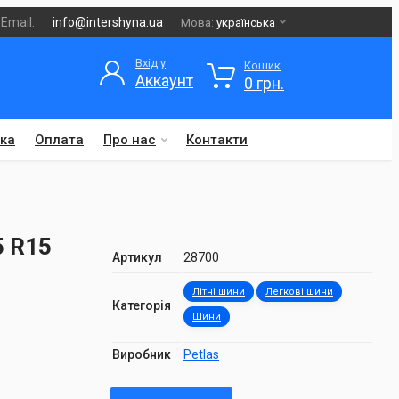
Email:
info@intershyna.ua
Мова:
українська
Вхід у
Кошик
Аккаунт
0 грн.
ка
Оплата
Про нас
Контакти
5 R15
Артикул
28700
Літні шини
Легкові шини
Категорія
Шини
Виробник
Petlas