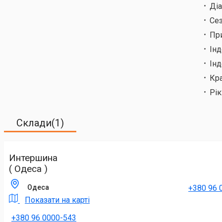
Ді
Сез
Пр
Ін
Інд
Кр
Рік
Склади(1)
Интершина
( Одеса )
+380 96 
Одеса
Показати на карті
+380 96 0000-543