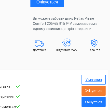
Очікується
Ви можете забрати шину Petlas Prime
Comfort 205/65 R15 94V самовивозом в
одному з шинних центрів Інтершини
Доставка
Підтримка 24/7
Гарантія
У магазин
ставка
Очікується
вернення
Очікується
номонтаж