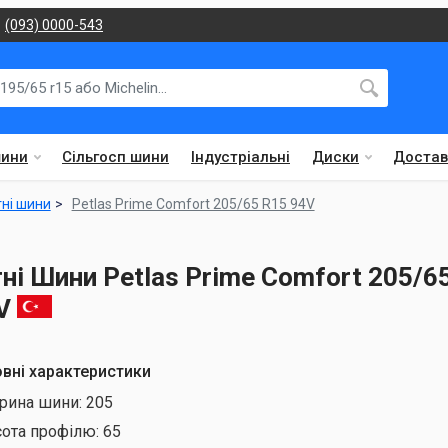
(093) 0000-543
шини
Сільгосп шини
Індустріальні
Диски
Достав
тні шини
Petlas Prime Comfort 205/65 R15 94V
тні Шини Petlas Prime Comfort 205/6
V
вні характеристики
рина шини:
205
сота профілю:
65