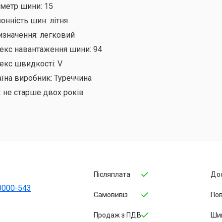
аметр шини:
15
онність шин:
літня
изначення:
легковий
декс навантаження шини:
94
екс швидкості:
V
аїна виробник:
Туреччина
:
не старше двох років
Післяплата
До
0000-543
Самовивіз
По
Продаж з ПДВ
Ши