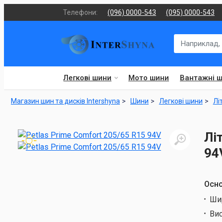
Телефони:
(096) 0000-543
(095) 0000-543
Легкові шини
Мото шини
Вантажні 
Магазин шин та дисків Intershyna
Шини
Легкові шини
Лі
Лі
94
Осно
Ши
Ви