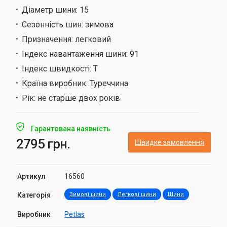
Діаметр шини:
15
Сезонність шин:
зимова
Призначення:
легковий
Індекс навантаження шини:
91
Індекс швидкості:
T
Країна виробник:
Туреччина
Рік:
не старше двох років
Гарантована наявність
2795 грн.
Швидке замовлення
Артикул
16560
Категорія
Зимові шини
Легкові шини
Шини
Виробник
Petlas