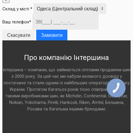
Склад у місті *
Ваш телефон*
Скасувати
Замовити
Про компанію Інтершина
Інтершина – компанія, що займається оптовим продажем шин
з 2000 року. За цей час ми набули великого досвіду у
постачанні та стали одним із найбільших операторів на ринку
України. Протягом багатьох років тісно співпрацюємо з
такими виробниками шин, як Michelin, Continental, Goodyear,
Nokian, Yokohama, Pirelli, Hankook, Riken, Amtel, Белшина,
Росава та багатьма іншими брендами.