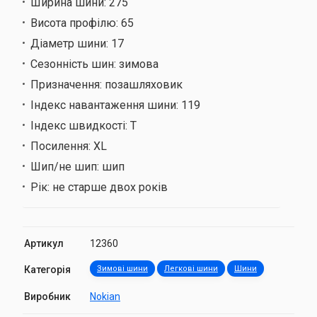
Ширина шини:
275
Висота профілю:
65
Діаметр шини:
17
Сезонність шин:
зимова
Призначення:
позашляховик
Індекс навантаження шини:
119
Індекс швидкості:
T
Посилення:
XL
Шип/не шип:
шип
Рік:
не старше двох років
Артикул
12360
Категорія
Зимові шини
Легкові шини
Шини
Виробник
Nokian