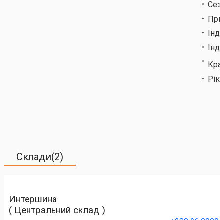
Сез
Пр
Ін
Інд
Кр
Рік
Склади(2)
Интершина
( Центральний склад )