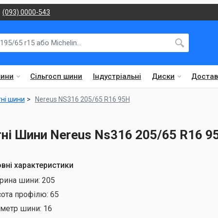
(093) 0000-543
шини
Сільгосп шини
Індустріальні
Диски
Достав
тні шини
Nereus NS316 205/65 R16 95H
тні Шини Nereus Ns316 205/65 R16 
вні характеристики
рина шини:
205
сота профілю:
65
аметр шини:
16