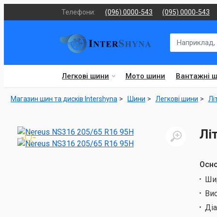
Телефони:
(096) 0000-543
(095) 0000-543
Легкові шини
Мото шини
Вантажні 
Магазин шин та дисків Intershyna
Шини
Легкові шини
Лі
Лі
Осно
Ши
Ви
Ді