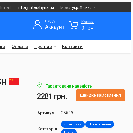
Email:
info@intershyna.ua
Мова:
українська
Вхід у
Кошик
Аккаунт
0 грн.
ка
Оплата
Про нас
Контакти
95H
Гарантована наявність
2281 грн.
Швидке замовлення
Артикул
25529
Літні шини
Легкові шини
Категорія
Шини