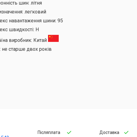
онність шин:
літня
изначення:
легковий
декс навантаження шини:
95
екс швидкості:
H
аїна виробник:
Китай
:
не старше двох років
Післяплата
Доставка