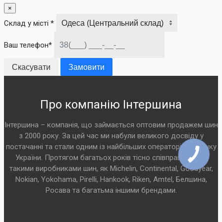
×
Склад у місті *
Ваш телефон*
Скасувати
Замовити
Про компанію Інтершина
Інтершина – компанія, що займається оптовим продажем шин
з 2000 року. За цей час ми набули великого досвіду у
постачанні та стали одним із найбільших операторів на ринку
України. Протягом багатьох років тісно співпрацюємо з
такими виробниками шин, як Michelin, Continental, Goodyear,
Nokian, Yokohama, Pirelli, Hankook, Riken, Amtel, Белшина,
Росава та багатьма іншими брендами.