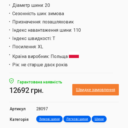
Діаметр шини:
20
Сезонність шин:
зимова
Призначення:
позашляховик
Індекс навантаження шини:
110
Індекс швидкості:
T
Посилення:
XL
Країна виробник:
Польща
Рік:
не старше двох років
Гарантована наявність
12692 грн.
Швидке замовлення
Артикул
28097
Категорія
Зимові шини
Легкові шини
Шини