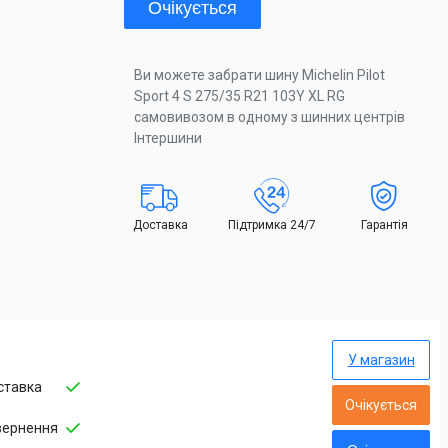
Очікується
Ви можете забрати шину Michelin Pilot
Sport 4 S 275/35 R21 103Y XL RG
самовивозом в одному з шинних центрів
Інтершини
Доставка
Підтримка 24/7
Гарантія
У магазин
ставка
Очікується
вернення