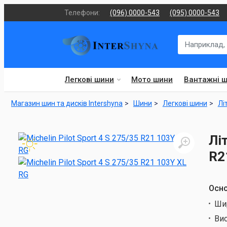
Телефони:
(096) 0000-543
(095) 0000-543
Легкові шини
Мото шини
Вантажні 
Магазин шин та дисків Intershyna
Шини
Легкові шини
Лі
Лі
R2
Осно
Ши
Ви