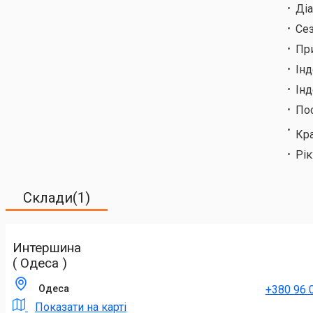
Ді
Сез
Пр
Ін
Інд
По
Кр
Рік
Склади(1)
Интершина
( Одеса )
+380 96 
Одеса
Показати на карті