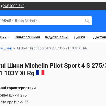
(093) 0000-543
шини
Сільгосп шини
Індустріальні
Диски
Достав
тні шини
Michelin Pilot Sport 4 S 275/35 R21 103Y XL RG
тні Шини Michelin Pilot Sport 4 S 275/
1 103Y Xl Rg
вні характеристики
рина шини:
275
сота профілю:
35