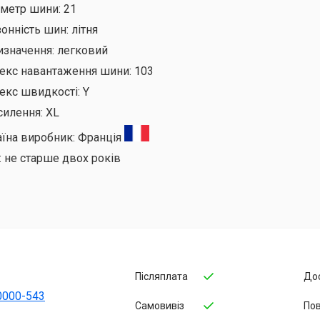
аметр шини:
21
онність шин:
літня
изначення:
легковий
декс навантаження шини:
103
екс швидкості:
Y
силення:
XL
аїна виробник:
Франція
:
не старше двох років
Післяплата
До
0000-543
Самовивіз
По