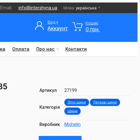
Email:
info@intershyna.ua
Мова:
українська
Вхід у
Кошик
Аккаунт
0 грн.
ка
Оплата
Про нас
Контакти
35
Артикул
27199
Літні шини
Легкові шини
Категорія
Шини
Виробник
Michelin