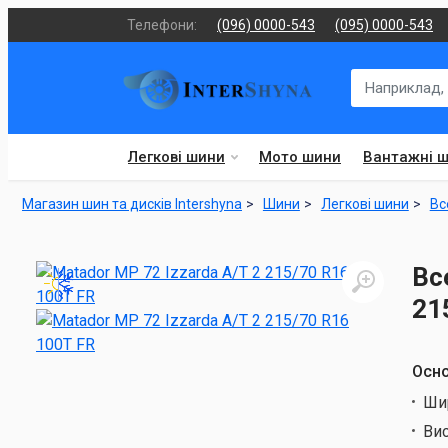
Телефони:
(096) 0000-543
(095) 0000-543
Легкові шини
Мото шини
Вантажні 
Магазин шин та дисків Intershyna
Шини
Легкові шини
Вс
Вс
21
Осно
Ши
Ви