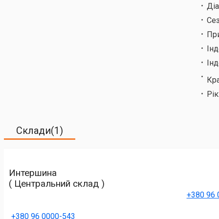
Ді
Сез
Пр
Ін
Інд
Кр
Рік
Склади(1)
Интершина
( Центральний склад )
+380 96 
+380 96 0000-543