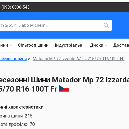
(093) 0000-543
шини
Сільгосп шини
Індустріальні
Диски
Достав
есезонні шини
Matador MP 72 Izzarda A/T 2 215/70 R16 100T FR
есезонні Шини Matador Mp 72 Izzarda
5/70 R16 100T Fr
вні характеристики
рина шини:
215
сота профілю:
70