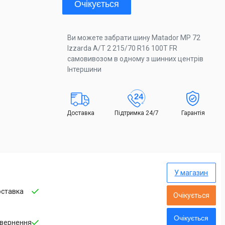
Очікується
Ви можете забрати шину Matador MP 72
Izzarda A/T 2 215/70 R16 100T FR
самовивозом в одному з шинних центрів
Інтершини
Доставка
Підтримка 24/7
Гарантія
У магазин
ставка
Очікується
Очікується
вернення