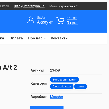
Email:
info@intershyna.ua
Мова:
українська
Вхід у
Кошик
Аккаунт
0 грн.
ка
Оплата
Про нас
Контакти
 A/t 2
Артикул
23459
Всесезонні шини
Категорія
Легкові шини
Шини
Виробник
Matador