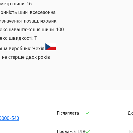
аметр шини:
16
онність шин:
всесезонна
изначення:
позашляховик
декс навантаження шини:
100
екс швидкості:
T
аїна виробник:
Чехія
:
не старше двох років
Післяплата
До
0000-543
Продаж з ПДВ
По