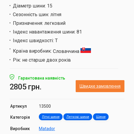
Діаметр шини:
15
Сезонність шин:
літня
Призначення:
легковий
Індекс навантаження шини:
81
Індекс швидкості:
T
Країна виробник:
Словаччина
Рік:
не старше двох років
Гарантована наявність
2805 грн.
Швидке замовлення
Артикул
13500
Категорія
Літні шини
Легкові шини
Шини
Виробник
Matador