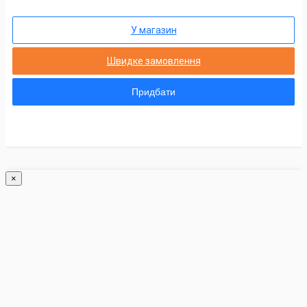
У магазин
Швидке замовлення
Придбати
×