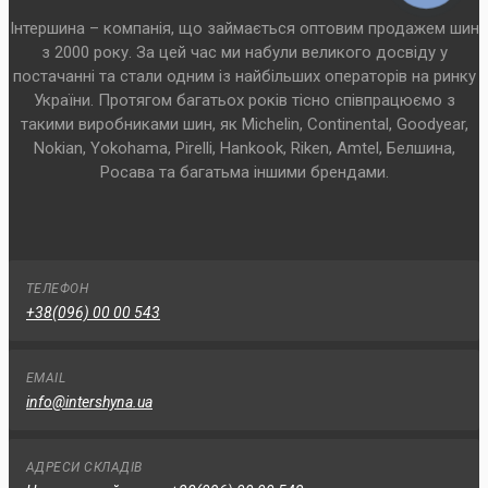
Інтершина – компанія, що займається оптовим продажем шин
з 2000 року. За цей час ми набули великого досвіду у
постачанні та стали одним із найбільших операторів на ринку
України. Протягом багатьох років тісно співпрацюємо з
такими виробниками шин, як Michelin, Continental, Goodyear,
Nokian, Yokohama, Pirelli, Hankook, Riken, Amtel, Белшина,
Росава та багатьма іншими брендами.
ТЕЛЕФОН
+38(096) 00 00 543
EMAIL
info@intershyna.ua
АДРЕСИ СКЛАДІВ