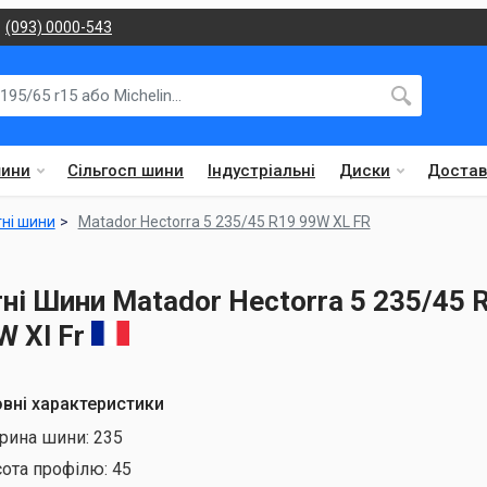
(093) 0000-543
шини
Сільгосп шини
Індустріальні
Диски
Достав
тні шини
Matador Hectorra 5 235/45 R19 99W XL FR
тні Шини Matador Hectorra 5 235/45 
W Xl Fr
вні характеристики
рина шини:
235
сота профілю:
45