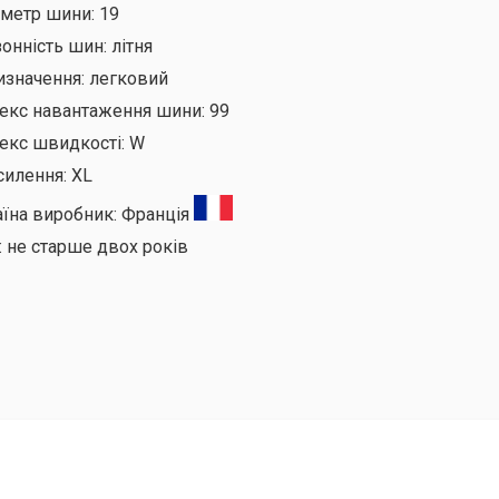
аметр шини:
19
онність шин:
літня
изначення:
легковий
декс навантаження шини:
99
екс швидкості:
W
силення:
XL
аїна виробник:
Франція
:
не старше двох років