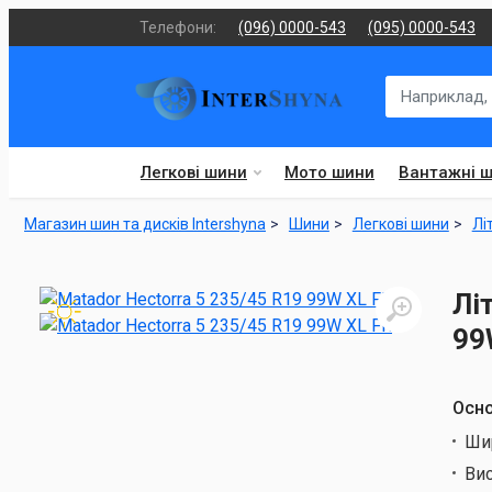
Телефони:
(096) 0000-543
(095) 0000-543
Легкові шини
Мото шини
Вантажні 
Магазин шин та дисків Intershyna
Шини
Легкові шини
Лі
Лі
99
Осно
Ши
Ви