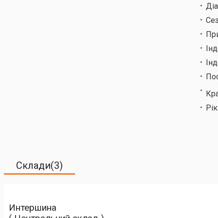
Ді
Сез
Пр
Ін
Інд
По
Кр
Рік
Склади(3)
Интершина