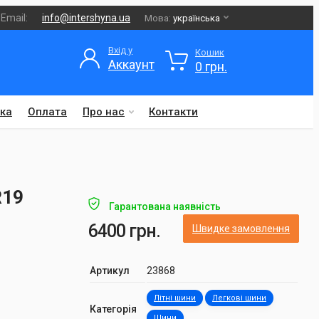
Email:
info@intershyna.ua
Мова:
українська
Вхід у
Кошик
Аккаунт
0 грн.
ка
Оплата
Про нас
Контакти
R19
Гарантована наявність
6400 грн.
Швидке замовлення
Артикул
23868
Літні шини
Легкові шини
Категорія
Шини