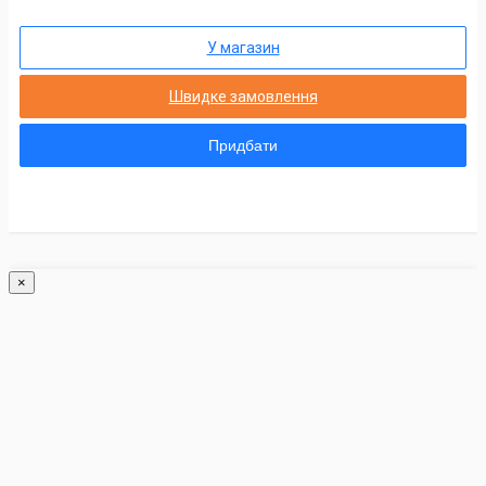
У магазин
Швидке замовлення
Придбати
×