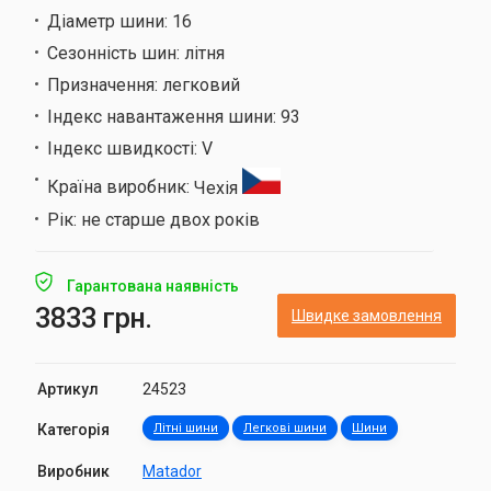
Діаметр шини:
16
Сезонність шин:
літня
Призначення:
легковий
Індекс навантаження шини:
93
Індекс швидкості:
V
Країна виробник:
Чехія
Рік:
не старше двох років
Гарантована наявність
3833 грн.
Швидке замовлення
Артикул
24523
Категорія
Літні шини
Легкові шини
Шини
Виробник
Matador