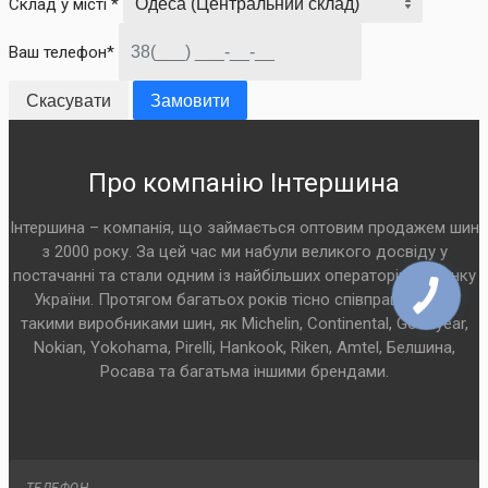
Склад у місті *
Ваш телефон*
Скасувати
Замовити
Про компанію Інтершина
Інтершина – компанія, що займається оптовим продажем шин
з 2000 року. За цей час ми набули великого досвіду у
постачанні та стали одним із найбільших операторів на ринку
України. Протягом багатьох років тісно співпрацюємо з
такими виробниками шин, як Michelin, Continental, Goodyear,
Nokian, Yokohama, Pirelli, Hankook, Riken, Amtel, Белшина,
Росава та багатьма іншими брендами.