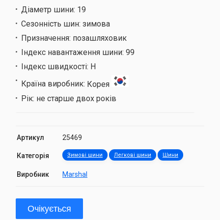
Діаметр шини:
19
Сезонність шин:
зимова
Призначення:
позашляховик
Індекс навантаження шини:
99
Індекс швидкості:
H
Країна виробник:
Корея
Рік:
не старше двох років
Артикул
25469
Категорія
Зимові шини
Легкові шини
Шини
Виробник
Marshal
Очікується