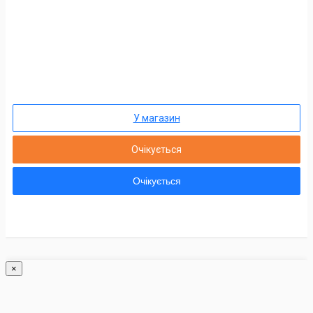
У магазин
Очікується
Очікується
×