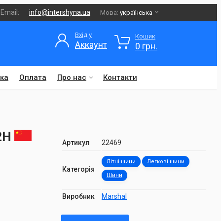
Email:
info@intershyna.ua
Мова:
українська
Вхід у
Кошик
Аккаунт
0 грн.
ка
Оплата
Про нас
Контакти
82H
Артикул
22469
Літні шини
Легкові шини
Категорія
Шини
Виробник
Marshal