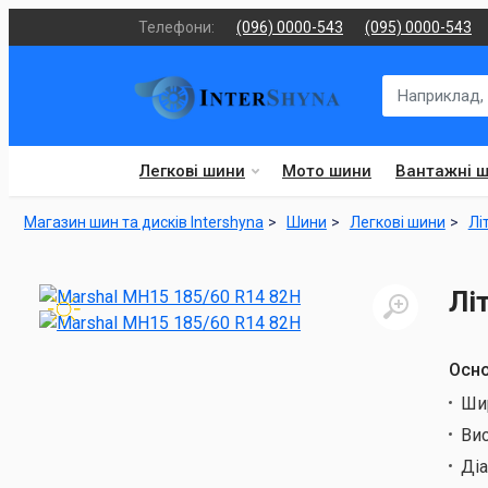
Телефони:
(096) 0000-543
(095) 0000-543
Легкові шини
Мото шини
Вантажні 
Магазин шин та дисків Intershyna
Шини
Легкові шини
Лі
Лі
Осно
Ши
Ви
Ді