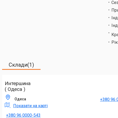
Сез
Пр
Ін
Інд
Кр
Рік
Склади(1)
Интершина
( Одеса )
+380 96 
Одеса
Показати на карті
+380 96 0000-543