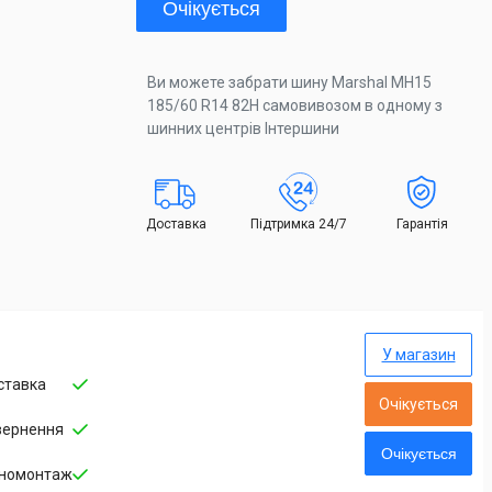
Очікується
Ви можете забрати шину Marshal MH15
185/60 R14 82H самовивозом в одному з
шинних центрів Інтершини
Доставка
Підтримка 24/7
Гарантія
У магазин
ставка
Очікується
вернення
Очікується
номонтаж