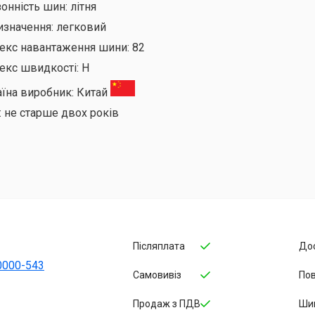
онність шин:
літня
изначення:
легковий
декс навантаження шини:
82
екс швидкості:
H
аїна виробник:
Китай
:
не старше двох років
Післяплата
До
0000-543
Самовивіз
По
Продаж з ПДВ
Ши