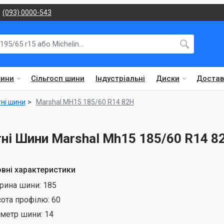
(093) 0000-543
шини
Сільгосп шини
Індустріальні
Диски
Достав
тні шини
Marshal MH15 185/60 R14 82H
тні Шини Marshal Mh15 185/60 R14 
вні характеристики
рина шини:
185
сота профілю:
60
аметр шини:
14