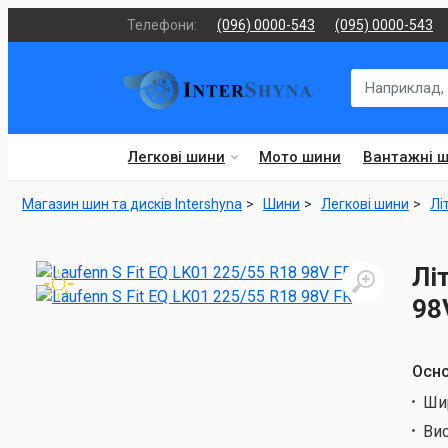
Телефони:
(096) 0000-543
(095) 0000-543
Легкові шини
Мото шини
Вантажні 
Магазин шин та дисків Intershyna
Шини
Легкові шини
Лі
Лі
98
Осно
Ши
Ви