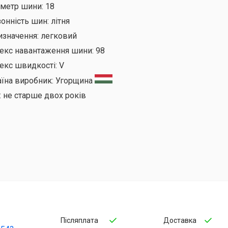
аметр шини:
18
онність шин:
літня
изначення:
легковий
декс навантаження шини:
98
екс швидкості:
V
аїна виробник:
Угорщина
:
не старше двох років
Післяплата
Доставка