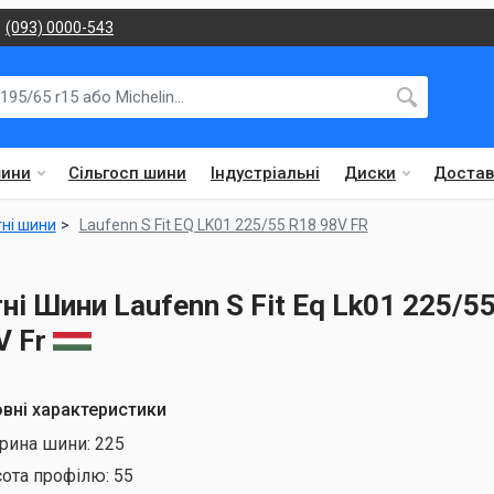
(093) 0000-543
шини
Сільгосп шини
Індустріальні
Диски
Достав
тні шини
Laufenn S Fit EQ LK01 225/55 R18 98V FR
тні Шини Laufenn S Fit Eq Lk01 225/5
V Fr
вні характеристики
рина шини:
225
сота профілю:
55