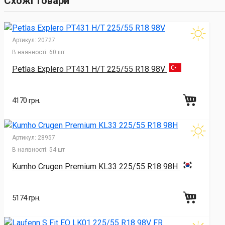
Схожі товари
Артикул:
20727
В наявності:
60 шт
Petlas Explero PT431 H/T 225/55 R18 98V
4170 грн.
Артикул:
28957
В наявності:
54 шт
Kumho Crugen Premium KL33 225/55 R18 98H
5174 грн.