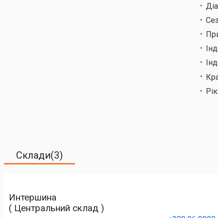
Ді
Сез
Пр
Ін
Інд
Кр
Рік
Склади(3)
Интершина
( Центральний склад )