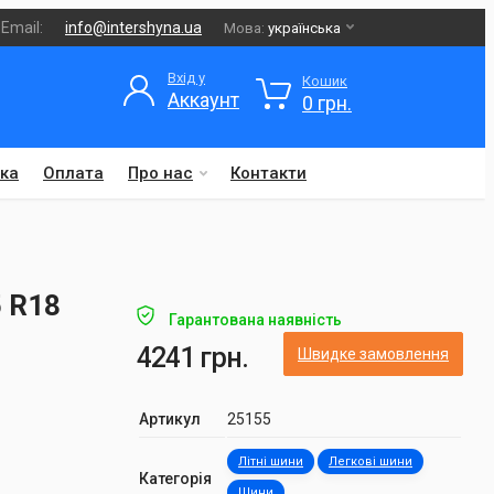
Email:
info@intershyna.ua
Мова:
українська
Вхід у
Кошик
Аккаунт
0 грн.
ка
Оплата
Про нас
Контакти
5 R18
Гарантована наявність
4241 грн.
Швидке замовлення
Артикул
25155
Літні шини
Легкові шини
Категорія
Шини