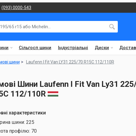
(093) 0000-543
шини
Сільгосп шини
Індустріальні
Диски
Достав
мові шини
Laufenn I Fit Van LY31 225/70 R15C 112/110R
мові Шини Laufenn I Fit Van Ly31 225
5C 112/110R
вні характеристики
рина шини:
225
сота профілю:
70