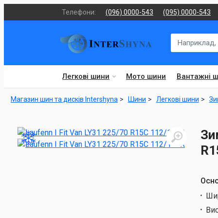
Телефони:
(096) 0000-543
(095) 0000-543
Легкові шини
Мото шини
Вантажні 
Магазин шин та дисків Intershyna
Шини
Легкові шини
Зи
Зи
R1
Осно
Ши
Ви