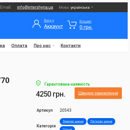
Email:
info@intershyna.ua
Мова:
українська
Вхід у
Кошик
Аккаунт
0 грн.
ка
Оплата
Про нас
Контакти
/70
Гарантована наявність
4250 грн.
Швидке замовлення
Артикул
20543
Зимові шини
Легкові шини
Категорія
Шини