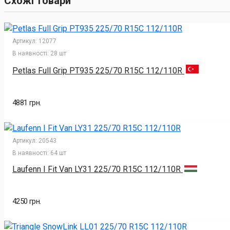
Схожі товари
Артикул:
12077
В наявності:
28 шт
Petlas Full Grip PT935 225/70 R15C 112/110R
4881 грн.
Артикул:
20543
В наявності:
64 шт
Laufenn I Fit Van LY31 225/70 R15C 112/110R
4250 грн.