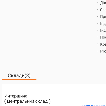
Ді
Сез
Пр
Ін
Інд
По
Кр
Рік
Склади(3)
Интершина
( Центральний склад )