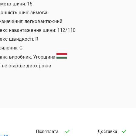
аметр шини:
15
онність шин:
зимова
изначення:
легковантажний
декс навантаження шини:
112/110
екс швидкості:
R
силення:
C
аїна виробник:
Угорщина
:
не старше двох років
Післяплата
Доставка