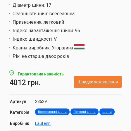
Діаметр шини:
17
Сезонність шин:
всесезонна
Призначення:
легковий
Індекс навантаження шини:
96
Індекс швидкості:
V
Країна виробник:
Угорщина
Рік:
не старше двох років
Гарантована наявність
4012 грн.
Швидке замовлення
Артикул
23529
Категорія
Всесезонні шини
Легкові шини
Шини
Виробник
Laufenn