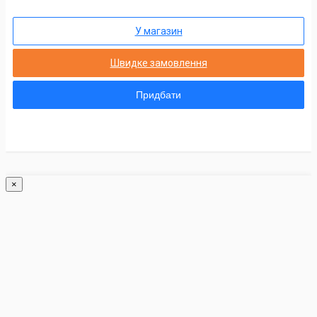
У магазин
Швидке замовлення
Придбати
×