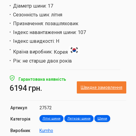
Діаметр шини:
17
Сезонність шин:
літня
Призначення:
позашляховик
Індекс навантаження шини:
107
Індекс швидкості:
H
Країна виробник:
Корея
Рік:
не старше двох років
Гарантована наявність
6194 грн.
Швидке замовлення
Артикул
27572
Категорія
Літні шини
Легкові шини
Шини
Виробник
Kumho