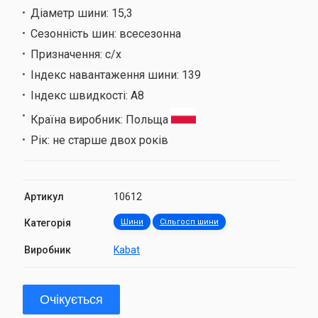
Діаметр шини:
15,3
Сезонність шин:
всесезонна
Призначення:
с/х
Індекс навантаження шини:
139
Індекс швидкості:
A8
Країна виробник:
Польща
Рік:
не старше двох років
Артикул
10612
Категорія
Шини
Сільгосп шини
Виробник
Kabat
Очікується