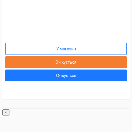
У магазин
Очікується
Очікується
×