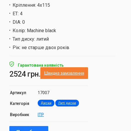
Кріплення:
4х115
ET:
4
DIA:
0
Колір:
Machine black
Тип диску:
литий
Рік:
не старше двох років
Гарантована наявність
2524 грн.
Швидке замовлення
Артикул
17007
Категорія
Диски
Литі диски
Виробник
ITP