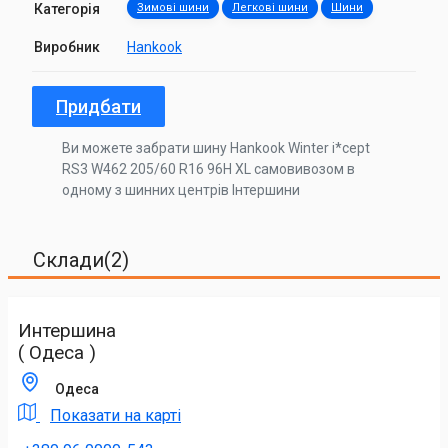
Категорія
Зимові шини
Легкові шини
Шини
Виробник
Hankook
Придбати
Ви можете забрати шину Hankook Winter i*cept
RS3 W462 205/60 R16 96H XL самовивозом в
одному з шинних центрів Інтершини
Склади(2)
Интершина
( Одеса )
Одеса
Показати на карті