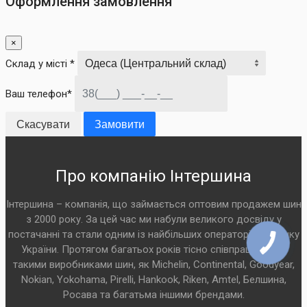
Оформлення замовлення
×
Склад у місті *
Ваш телефон*
Скасувати
Замовити
Про компанію Інтершина
Інтершина – компанія, що займається оптовим продажем шин
з 2000 року. За цей час ми набули великого досвіду у
постачанні та стали одним із найбільших операторів на ринку
України. Протягом багатьох років тісно співпрацюємо з
такими виробниками шин, як Michelin, Continental, Goodyear,
Nokian, Yokohama, Pirelli, Hankook, Riken, Amtel, Белшина,
Росава та багатьма іншими брендами.