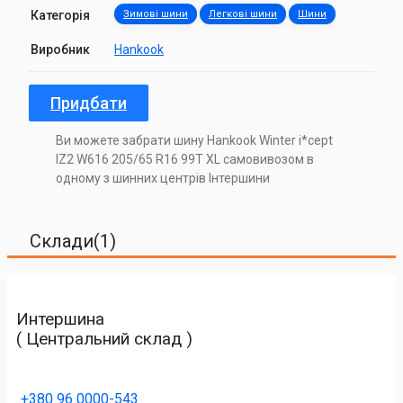
Категорія
Зимові шини
Легкові шини
Шини
Виробник
Hankook
Придбати
Ви можете забрати шину Hankook Winter i*cept
IZ2 W616 205/65 R16 99T XL самовивозом в
одному з шинних центрів Інтершини
Склади(1)
Интершина
( Центральний склад )
+380 96 0000-543