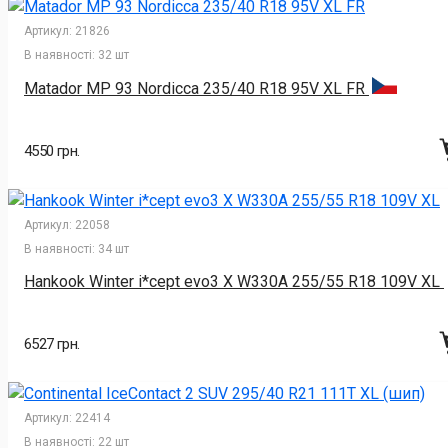
Артикул:
21826
В наявності:
32 шт
Matador MP 93 Nordicca 235/40 R18 95V XL FR
4550 грн.
Артикул:
22058
В наявності:
34 шт
Hankook Winter i*cept evo3 X W330A 255/55 R18 109V XL
6527 грн.
Артикул:
22414
В наявності:
22 шт