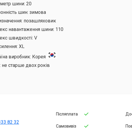
аметр шини:
20
онність шин:
зимова
изначення:
позашляховик
декс навантаження шини:
110
екс швидкості:
V
силення:
XL
аїна виробник:
Корея
:
не старше двох років
Післяплата
До
333 82 32
Самовивіз
По