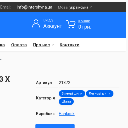
Email:
info@intershyna.ua
Мова:
українська
Вхід у
Кошик
Аккаунт
0 грн.
ка
Оплата
Про нас
Контакти
L
3 X
Артикул
21872
Зимові шини
Легкові шини
Категорія
Шини
Виробник
Hankook