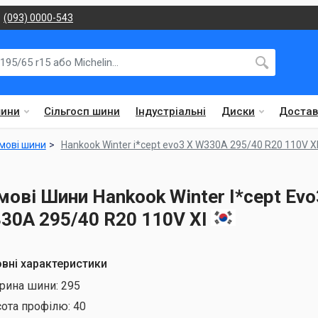
(093) 0000-543
шини
Сільгосп шини
Індустріальні
Диски
Достав
мові шини
Hankook Winter i*cept evo3 X W330A 295/40 R20 110V X
мові Шини Hankook Winter I*cept Evo
30A 295/40 R20 110V Xl
вні характеристики
рина шини:
295
сота профілю:
40