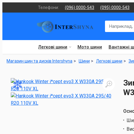
Телефони:
(096) 0000-543
(095) 0000-543
Легкові шини
Мото шини
Вантажні 
Магазин шин та дисків Intershyna
Шини
Легкові шини
Зи
Зи
W3
Осно
Ши
Ви