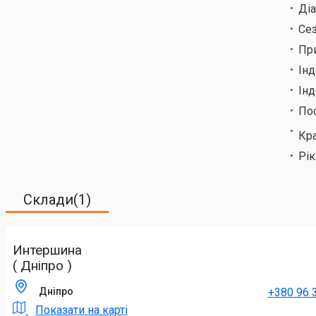
Ді
Сез
Пр
Ін
Інд
По
Кр
Рік
Склади(1)
Интершина
( Дніпро )
+380 96 
Дніпро
Показати на карті