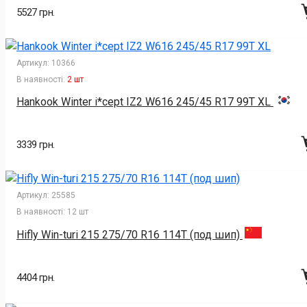
5527 грн.
Артикул:
10366
В наявності:
2 шт
Hankook Winter i*cept IZ2 W616 245/45 R17 99T XL
3339 грн.
Артикул:
25585
В наявності:
12 шт
Hifly Win-turi 215 275/70 R16 114T (под шип)
4404 грн.