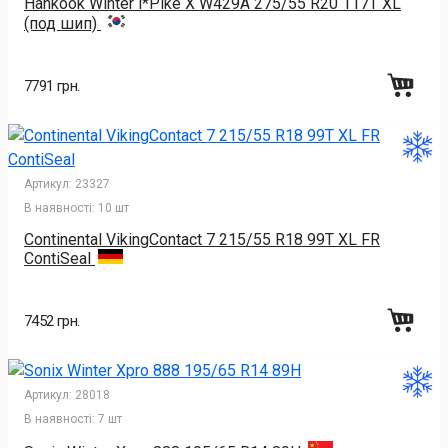
Hankook Winter i*Pike X W429A 275/55 R20 117T XL
(под шип)
7791 грн.
Артикул:
23327
В наявності:
10 шт
Continental VikingContact 7 215/55 R18 99T XL FR
ContiSeal
7452 грн.
Артикул:
28018
В наявності:
7 шт