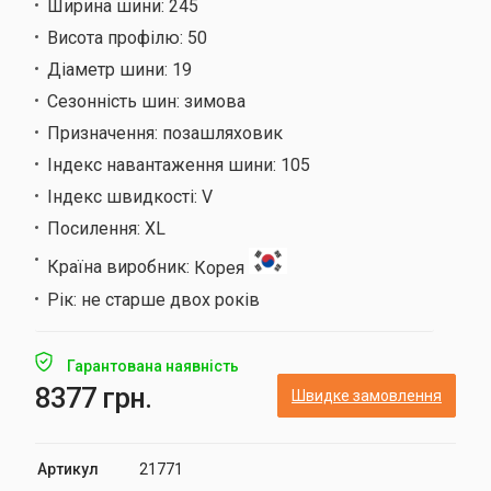
Ширина шини:
245
Висота профілю:
50
Діаметр шини:
19
Сезонність шин:
зимова
Призначення:
позашляховик
Індекс навантаження шини:
105
Індекс швидкості:
V
Посилення:
XL
Країна виробник:
Корея
Рік:
не старше двох років
Гарантована наявність
8377 грн.
Швидке замовлення
Артикул
21771