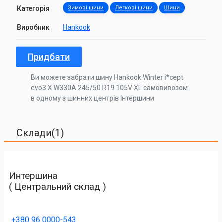
Категорія
Зимові шини
Легкові шини
Шини
Виробник
Hankook
Придбати
Ви можете забрати шину Hankook Winter i*cept
evo3 X W330A 245/50 R19 105V XL самовивозом
в одному з шинних центрів Інтершини
Склади(1)
Интершина
( Центральний склад )
+380 96 0000-543