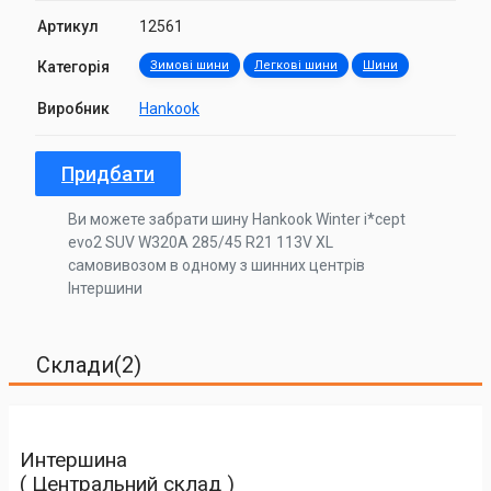
Артикул
12561
Категорія
Зимові шини
Легкові шини
Шини
Виробник
Hankook
Придбати
Ви можете забрати шину Hankook Winter i*cept
evo2 SUV W320A 285/45 R21 113V XL
самовивозом в одному з шинних центрів
Інтершини
Склади(2)
Интершина
( Центральний склад )