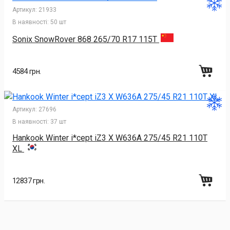
Артикул:
21933
В наявності:
50 шт
Sonix SnowRover 868 265/70 R17 115T
4584 грн.
Артикул:
27696
В наявності:
37 шт
Hankook Winter i*cept iZ3 X W636A 275/45 R21 110T
XL
12837 грн.