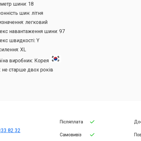
аметр шини:
18
онність шин:
літня
изначення:
легковий
декс навантаження шини:
97
екс швидкості:
Y
силення:
XL
аїна виробник:
Корея
:
не старше двох років
Післяплата
До
333 82 32
Самовивіз
По