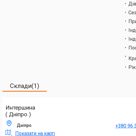
Ді
Сез
Пр
Ін
Інд
По
Кр
Рік
Склади(1)
Интершина
( Дніпро )
+380 96 
Дніпро
Показати на карті