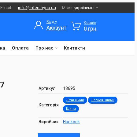
Email:
info@intershyna.ua
Мова:
українська
Вхід у
Кошик
Аккаунт
0 грн.
ка
Оплата
Про нас
Контакти
27
Артикул
18695
Літні шини
Легкові шини
Категорія
Шини
Виробник
Hankook