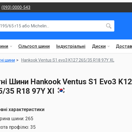
(093) 0000-543
шини
Сільгосп шини
Індустріальні
Диски
Достав
тні шини
Hankook Ventus S1 evo3 K127 265/35 R18 97Y XL
тні Шини Hankook Ventus S1 Evo3 K1
5/35 R18 97Y Xl
вні характеристики
рина шини:
265
сота профілю:
35